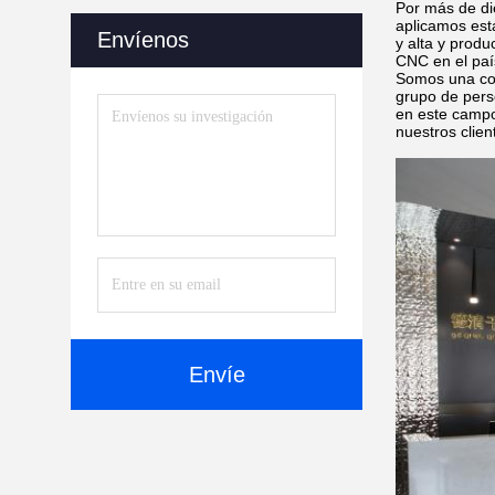
Por más de die
aplicamos está
Envíenos
y alta y prod
CNC en el país
Somos una comp
grupo de pers
en este campo
nuestros clien
Envíe