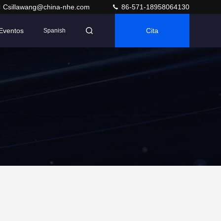
Csillawang@china-nhe.com
86-571-18958064130
Eventos
Cita
Spanish