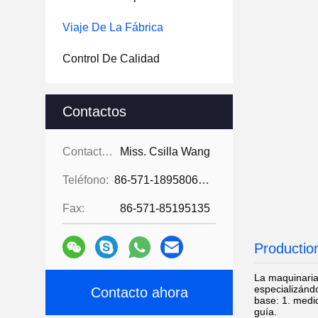
Viaje De La Fábrica
Control De Calidad
Contactos
Contactos:
Miss. Csilla Wang
Teléfono:
86-571-18958064130
Fax:
86-571-85195135
Productio
La maquinaria
especializándo
Contacto ahora
base: 1. medid
guía.