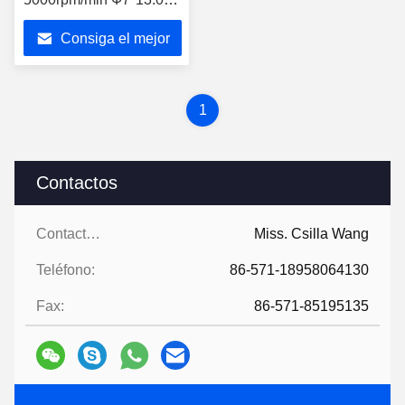
del alambre del modelo
Consiga el mejor
PPKSS 0.15-0.7M M
precio
1
Contactos
Contactos:
Miss. Csilla Wang
Teléfono:
86-571-18958064130
Fax:
86-571-85195135