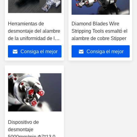
Herramientas de
Diamond Blades Wire
desmontaje del alambre
Stripping Tools esmaltó el
de la uniformidad de la
alambre de cobre Stipper
consistencia que atan
Consiga el mejor
Consiga el mejor
con alambre la
herramienta que prensa
precio
precio
Dispositivo de
desmontaje
5000rpm/min Ф7*13.0