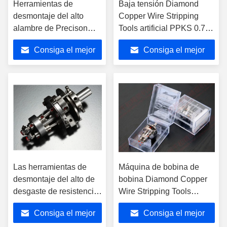
Herramientas de
Baja tensión Diamond
desmontaje del alto
Copper Wire Stripping
alambre de Precison
Tools artificial PPKS 0.7-
para la máquina de
1.2m m
Consiga el mejor
Consiga el mejor
bobina automática de
bobina del CNC
precio
precio
Las herramientas de
Máquina de bobina de
desmontaje del alto de
bobina Diamond Copper
desgaste de resistencia
Wire Stripping Tools
de bobina alambre de la
PPKL1.8-2.8mm
Consiga el mejor
Consiga el mejor
devanadera el