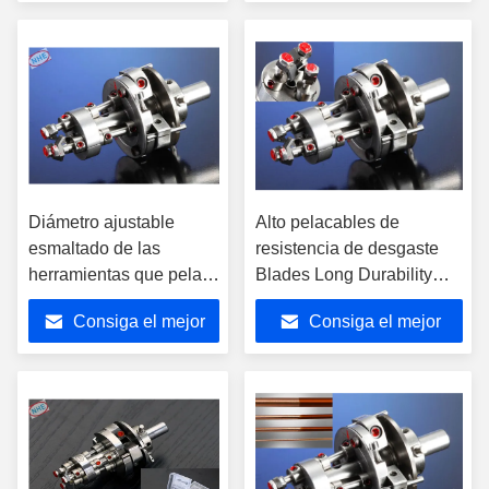
pelacables Blades
precio
precio
Diámetro ajustable
Alto pelacables de
esmaltado de las
resistencia de desgaste
herramientas que pelan
Blades Long Durability
0.7-1.2m m del alambre
eléctricamente inofensivo
Consiga el mejor
Consiga el mejor
de cobre
precio
precio