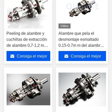
Vídeo
Peeling de alambre y
Alambre que pela el
cuchillas de extracción
desmontaje esmaltado
de alambre 0,7-1,2 mm
0.15-0.7m m del alambre
para la máquina de
del diámetro de Deivice
Consiga el mejor
Consiga el mejor
bobinado automático
PPKSS
precio
precio