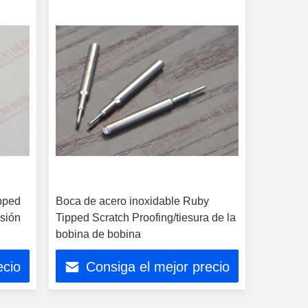
ipped
Boca de acero inoxidable Ruby
isión
Tipped Scratch Proofing/tiesura de la
bobina de bobina
ecio
Consiga el mejor precio