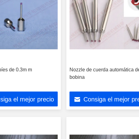
bíes de 0.3m m
Nozzle de cuerda automática d
bobina
siga el mejor precio
Consiga el mejor pr