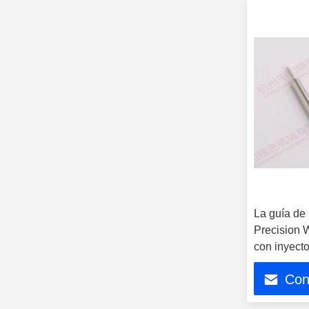
La guía de
Precision 
con inyect
Ra 0,1
Con