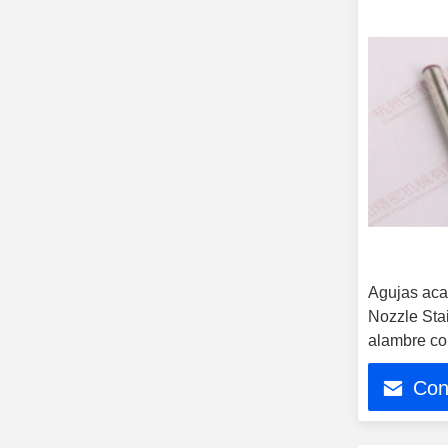
Agujas ac
Nozzle Stai
alambre co
Con