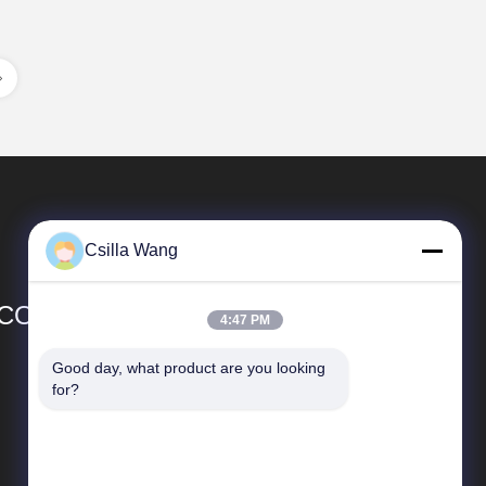
Csilla Wang
CO.,LTD
4:47 PM
Good day, what product are you looking 
Vínculos rápidos
for?
Perfil de compañía
Viaje de la fábrica