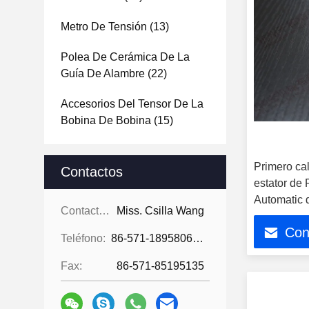
Metro De Tensión
(13)
Polea De Cerámica De La
Guía De Alambre
(22)
Accesorios Del Tensor De La
Bobina De Bobina
(15)
Primero cal
Contactos
estator de 
Automatic 
Contactos:
Miss. Csilla Wang
Con
Teléfono:
86-571-18958064130
Fax:
86-571-85195135