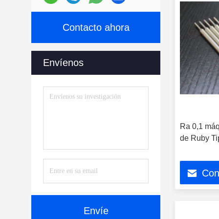
Contacto ahora
Envíenos
Ra 0,1 máq
de Ruby Ti
Con
Envíe