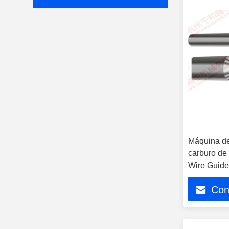
Máquina de
carburo de
Wire Guid
1205
Con