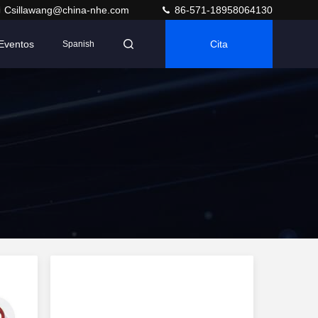
Csillawang@china-nhe.com
86-571-18958064130
Eventos
Cita
Spanish