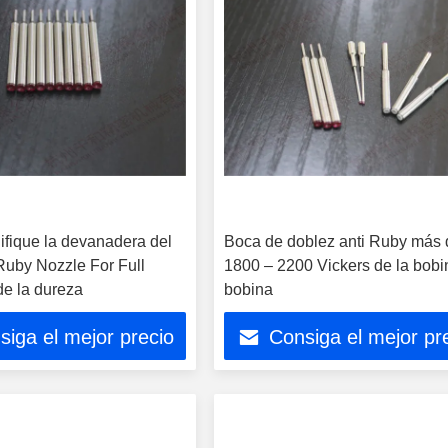
ifique la devanadera del
Boca de doblez anti Ruby más 
Ruby Nozzle For Full
1800 – 2200 Vickers de la bobi
de la dureza
bobina
siga el mejor precio
Consiga el mejor pr