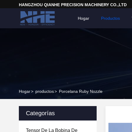
HANGZHOU QIANHE PRECISION MACHINERY CO.,LTD
Hogar
Productos
Hogar
>
productos
>
Porcelana Ruby Nozzle
Categorías
Tensor De La Bobina De