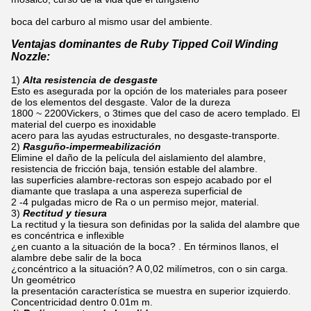
boca del carburo al mismo usar del ambiente.
Ventajas dominantes de Ruby Tipped Coil Winding
Nozzle:
1)
Alta resistencia de desgaste
Esto es asegurada por la opción de los materiales para poseer
de los elementos del desgaste. Valor de la dureza
1800 ~ 2200Vickers, o 3times que del caso de acero templado. El
material del cuerpo es inoxidable
acero para las ayudas estructurales, no desgaste-transporte.
2)
Rasguño-impermeabilización
Elimine el daño de la película del aislamiento del alambre,
resistencia de fricción baja, tensión estable del alambre.
las superficies alambre-rectoras son espejo acabado por el
diamante que traslapa a una aspereza superficial de
2 -4 pulgadas micro de Ra o un permiso mejor, material.
3)
Rectitud y tiesura
La rectitud y la tiesura son definidas por la salida del alambre que
es concéntrica e inflexible
¿en cuanto a la situación de la boca? . En términos llanos, el
alambre debe salir de la boca
¿concéntrico a la situación? A 0,02 milímetros, con o sin carga.
Un geométrico
la presentación característica se muestra en superior izquierdo.
Concentricidad dentro 0.01m m.