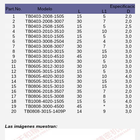
Especificacione
Part.No.
Modelo
L
L1
D
1
TB0403-2008-1505
15
5
2,0
2
TB0403-2008-3007
30
7
2,0
3
TB0403-2508-1505
15
5
2,5
4
TB0403-2010-3510
35
10
2,0
5
TB0403-3010-1505
15
5
3,0
6
TB0403-3008-2504
25
4
3,0
7
TB0403-3008-3007
30
7
3,0
8
TB0403-3010-3015
30
15
3,0
9
TB0403-3010-4510
45
10
3,0
10
TB0605-3010-3005
30
5
3,0
11
TB0605-3012-3010
30
10
3,0
12
TB0605-3015-1505
15
5
3,0
13
TB0605-4020-3010
30
10
4,0
14
TB0505-3015-3015
30
15
3,0
15
TB0806-3015-3010
30
15
3,0
16
TB0806-2018-3507
35
7
2,0
17
TB0806-3015-3008
30
8
3,0
18
TB1008-4020-1505
15
5
4,0
19
TB0808-3000-4500
45
*
3,0
20
TB0808-3015-1409P
14
9
3,0
Las imágenes muestran: