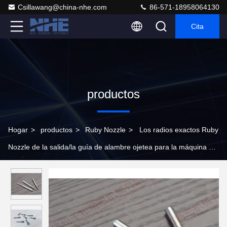
Csillawang@china-nhe.com
86-571-18958064130
Cita
productos
Hogar
>
productos
>
Ruby Nozzle
>
Los radios exactos Ruby
Nozzle de la salida/la guía de alambre ojetea para la máquina de
bobina de bobina