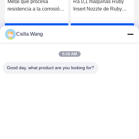
Metal que procesa
Ra 0,1 máquinas Ruby
resistencia a la corrosión
Insert Nozzle de Ruby
de Ruby Nozzle Coil
Tipped Nozzle Coil
Winding High
Winding
Consiga el mejor precio
Consiga el mejor precio
Csilla Wang
5:16 AM
Good day, what product are you looking for?
HANGZHOU QIANHE PRECISION
MACHINERY CO.,LTD
Csillawang@china-nhe.com
86-571-18958064130
Ningún décimosexto camino de Kangzhong, parque de la
industria de Kangqiao, distrito de Gongshu, Hangzhou China