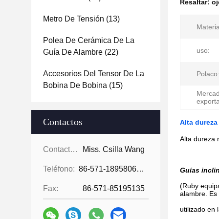
Resaltar:
oj
Metro De Tensión
(13)
Materia
Polea De Cerámica De La
uso:
Guía De Alambre
(22)
Accesorios Del Tensor De La
Polaco
Bobina De Bobina
(15)
Mercad
exporta
Contactos
Alta dureza
Alta dureza 
Contactos:
Miss. Csilla Wang
Teléfono:
86-571-18958064130
Guías incli
(Ruby equipa
Fax:
86-571-85195135
alambre. Es
utilizado en