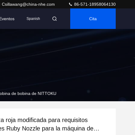
Csillawang@china-nhe.com
86-571-18958064130
Eventos
Cita
Spanish
e bobina de bobina de NITTOKU
za roja modificada para requisitos
res Ruby Nozzle para la máquina de