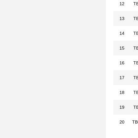
12
T
13
T
14
T
15
T
16
T
17
T
18
T
19
T
20
TB