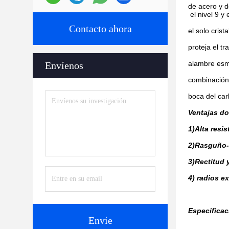
de acero y d
el nivel 9 y
Contacto ahora
el solo crist
proteja el tr
alambre esma
Envíenos
combinación 
boca del car
Ventajas do
1)Alta resi
2)Rasguño-
3)Rectitud 
4) radios ex
Especificac
Envíe