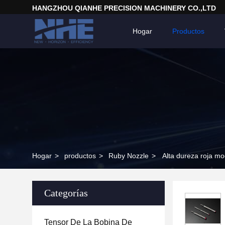
HANGZHOU QIANHE PRECISION MACHINERY CO.,LTD
Hogar
Productos
Hogar
>
productos
>
Ruby Nozzle
>
Alta dureza roja m
Categorías
Tensor De La Bobina De