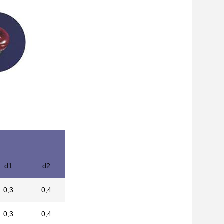
d1
d2
0,3
0,4
0,3
0,4