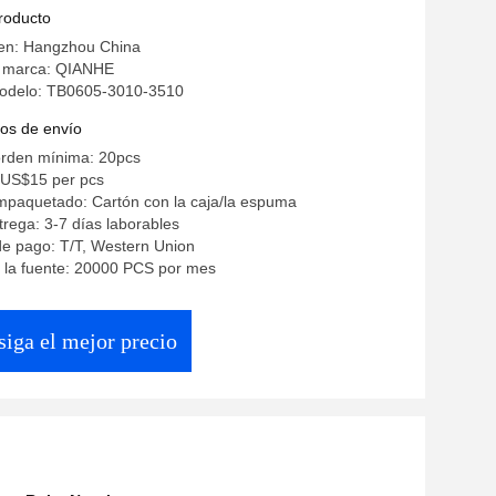
e bobina de NITTOKU
producto
gen: Hangzhou China
a marca: QIANHE
odelo: TB0605-3010-3510
os de envío
orden mínima: 20pcs
-US$15 per pcs
mpaquetado: Cartón con la caja/la espuma
rega: 3-7 días laborables
e pago: T/T, Western Union
 la fuente: 20000 PCS por mes
iga el mejor precio